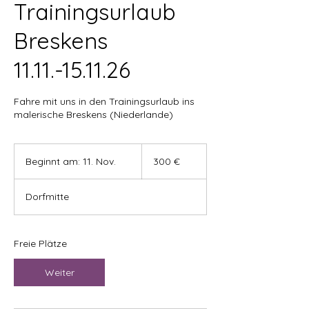
Trainingsurlaub
Breskens
11.11.-15.11.26
Fahre mit uns in den Trainingsurlaub ins
malerische Breskens (Niederlande)
300
Euro
Beginnt am: 11. Nov.
B
300 €
e
g
Dorfmitte
i
n
n
t
Freie Plätze
a
m
Weiter
:
1
1