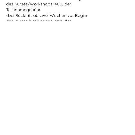
des Kurses/Workshops: 40% der
Teilnahmegebühr.
· bei Rücktritt ab zwei Wochen vor Beginn
des Kurses/Workshops: 60% der
Teilnahmegebühr.
· bei Rücktritt ab einer Woche vor Beginn
des Kurses/Workshops: 100 % der
Teilnahmegebühr.
Bei vorzeitigem Abbruch der genannten
Veranstaltungen gibt es keine
Rückerstattung.
Kontaktangaben
Dorfmitte, 35043 Marburg, Deutschland
01777550793
info@marburghund.de