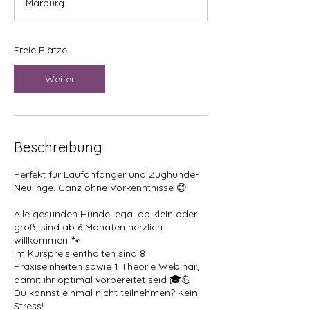
Marburg
i
n
n
t
Freie Plätze
a
m
Weiter
:
1
8
.
S
Beschreibung
e
p
Perfekt für Laufanfänger und Zughunde-
t
Neulinge. Ganz ohne Vorkenntnisse 😊
.
Alle gesunden Hunde, egal ob klein oder
groß, sind ab 6 Monaten herzlich
willkommen 🐾
Im Kurspreis enthalten sind 8
Praxiseinheiten sowie 1 Theorie Webinar,
damit ihr optimal vorbereitet seid 🎓💪
Du kannst einmal nicht teilnehmen? Kein
Stress!