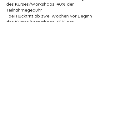
des Kurses/Workshops: 40% der
Teilnahmegebühr.
· bei Rücktritt ab zwei Wochen vor Beginn
des Kurses/Workshops: 60% der
Teilnahmegebühr.
· bei Rücktritt ab einer Woche vor Beginn
des Kurses/Workshops: 100 % der
Teilnahmegebühr.
Bei vorzeitigem Abbruch der genannten
Veranstaltungen gibt es keine
Rückerstattung.
Kontaktangaben
Marburg-Gisselberg, Germany
01777550793
info@marburghund.de