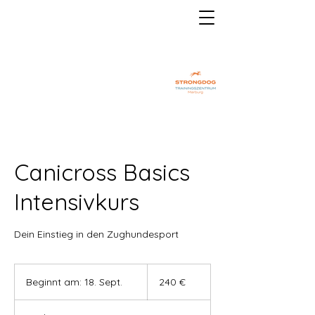
Canicross Basics
Intensivkurs
Dein Einstieg in den Zughundesport
240
Euro
Beginnt am: 18. Sept.
B
240 €
e
g