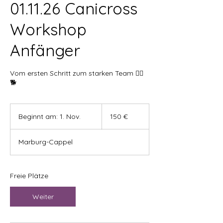
01.11.26 Canicross
Workshop
Anfänger
Vom ersten Schritt zum starken Team 🏃‍♀️
🐕
150
Euro
Beginnt am: 1. Nov.
B
150 €
e
g
Marburg-Cappel
i
n
n
t
Freie Plätze
a
m
Weiter
:
1
.